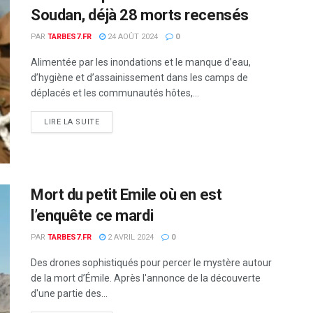
Soudan, déjà 28 morts recensés
PAR
TARBES7.FR
24 AOÛT 2024
0
Alimentée par les inondations et le manque d’eau,
d’hygiène et d’assainissement dans les camps de
déplacés et les communautés hôtes,...
DETAILS
LIRE LA SUITE
Mort du petit Emile où en est
l’enquête ce mardi
PAR
TARBES7.FR
2 AVRIL 2024
0
Des drones sophistiqués pour percer le mystère autour
de la mort d’Émile. Après l'annonce de la découverte
d'une partie des...