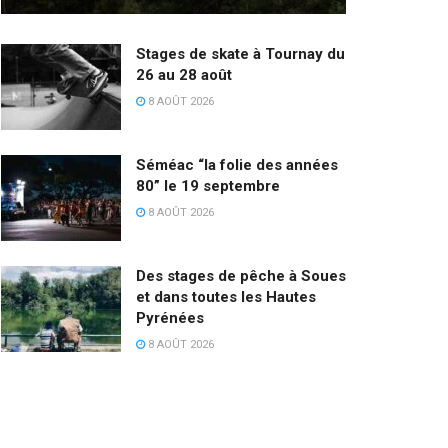
Stages de skate à Tournay du
26 au 28 août
8 AOÛT 2026
Séméac “la folie des années
80” le 19 septembre
8 AOÛT 2026
Des stages de pêche à Soues
et dans toutes les Hautes
Pyrénées
8 AOÛT 2026