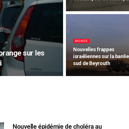
MONDE
Nouvelles frappes
orange sur les
israéliennes sur la banli
i
sud de Beyrouth
Nouvelle épidémie de choléra au