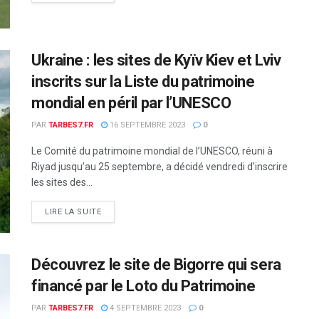
Ukraine : les sites de Kyïv Kiev et Lviv
inscrits sur la Liste du patrimoine
mondial en péril par l’UNESCO
PAR
TARBES7.FR
16 SEPTEMBRE 2023
0
Le Comité du patrimoine mondial de l’UNESCO, réuni à
Riyad jusqu’au 25 septembre, a décidé vendredi d’inscrire
les sites des...
DETAILS
LIRE LA SUITE
Découvrez le site de Bigorre qui sera
financé par le Loto du Patrimoine
PAR
TARBES7.FR
4 SEPTEMBRE 2023
0