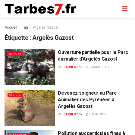
Accueil
Tag
Argelès Gazost
Étiquette :
Argelès Gazost
Ouverture partielle pour le Parc
CULTURE
animalier d’Argelès Gazost
PAR
TARBES7.FR
30 MARS 2021
Devenez soigneur au Parc
CULTURE
Animalier des Pyrénées à
Argelès Gazost
PAR
TARBES7.FR
5 JUIN 2019
Pollution aux particules fines à