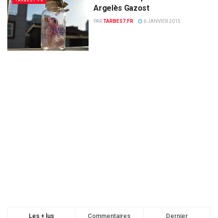
TARBES7.FR
Argelès Gazost
PAR
TARBES7.FR
6 JANVIER 2015
Les + lus
Commentaires
Dernier