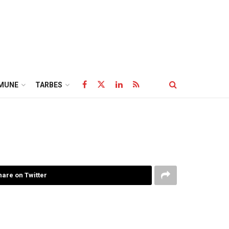
MUNE
TARBES
hare on Twitter