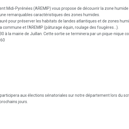
ent Midi-Pyrénées (AREMIP) vous propose de découvrir la zone humide d
 faune remarquables caractéristiques des zones humides.
tauré pour préserver les habitats de landes atlantiques et de zones hum
 la commune et l’AREMIP (pâturage équin, roulage des fougères…).
à la mairie de Juillan. Cette sortie se terminera par un pique-nique conv
.60
articipera aux élections sénatoriales sur notre département lors du sc
prochains jours.