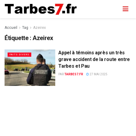
Accueil
Tag
Azeirex
Étiquette :
Azeirex
Appel à témoins après un très
FAITS DIVERS
grave accident de la route entre
Tarbes et Pau
PAR
TARBES7.FR
27 MAI 2025