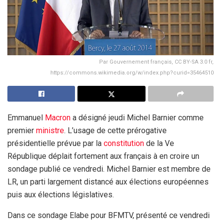
Par Gouvernement français, CC BY-SA 3.0 fr,
https://commons.wikimedia.org/w/index.php?curid=35464510
Emmanuel
Macron
a désigné jeudi Michel Barnier comme
premier
ministre
. L’usage de cette prérogative
présidentielle prévue par la
constitution
de la Ve
République déplait fortement aux français à en croire un
sondage publié ce vendredi. Michel Barnier est membre de
LR, un parti largement distancé aux élections européennes
puis aux élections législatives.
Dans ce sondage Elabe pour BFMTV, présenté ce vendredi