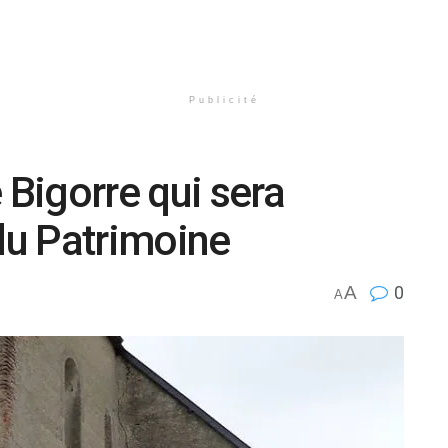
Publicité
 Bigorre qui sera
 du Patrimoine
A
0
A