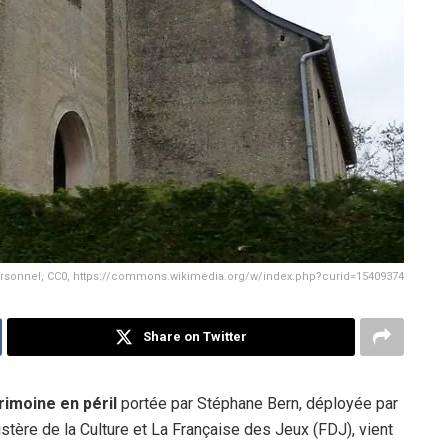
ersonnel, CC0, https://commons.wikimedia.org/w/index.php?curid=15409374
Share on Twitter
rimoine en péril
portée par Stéphane Bern, déployée par
stère de la Culture et La Française des Jeux (FDJ), vient