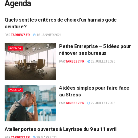
Agenda
Quels sont les critères de choix d’un harnais gode
AGENDA
ceinture ?
PAR
TARBES7.FR
16 JANVIER 2024
Petite Entreprise – 5 idées pour
AGENDA
rénover ses bureaux
PAR
TARBES7.FR
22 JUILLET 2026
4 idées simples pour faire face
AGENDA
au Stress
PAR
TARBES7.FR
22 JUILLET 2026
Atelier portes ouvertes à Layrisse du 9 au 11 avril
AGENDA
PAR
TARBES7.FR
29 MARS 2021