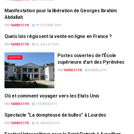
Manifestation pour la libération de Georges Ibrahim
AGENDA
Abdallah
PAR
TARBES7.FR
18 OCTOBRE 2019
Quels lois régissent la vente en ligne en France ?
AGENDA
PAR
TARBES7.FR
22 JUILLET 2026
Portes ouvertes de l’École
AGENDA
supérieure d’art des Pyrénées
PAR
TARBES7.FR
8 MARS 2019
Où et comment voyager vers les Etats Unis
AGENDA
PAR
TARBES7.FR
3 FÉVRIER 2019
Spectacle “La dompteuse de bulles” à Lourdes
AGENDA
PAR
TARBES7.FR
18 JANVIER 2019