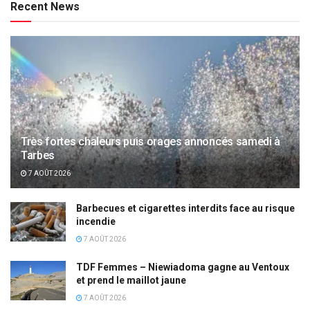
Recent News
Très fortes chaleurs puis orages annoncés samedi à
Tarbes
7 AOÛT 2026
Barbecues et cigarettes interdits face au risque
incendie
7 AOÛT 2026
TDF Femmes – Niewiadoma gagne au Ventoux
et prend le maillot jaune
7 AOÛT 2026