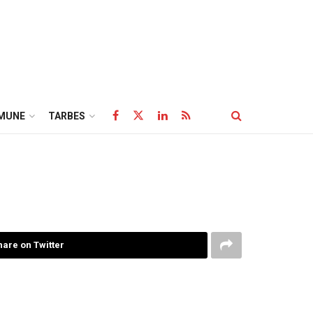
MUNE
TARBES
hare on Twitter