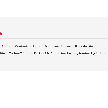
fr
 Alerte
Contacts
liens
Mentions légales
Plan du site
lité
Tarbes7.fr
Tarbes7.fr Actualités Tarbes, Hautes Pyrénées