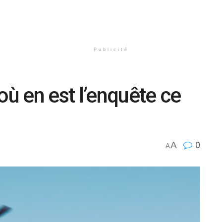
Publicité
où en est l’enquête ce
A
0
A