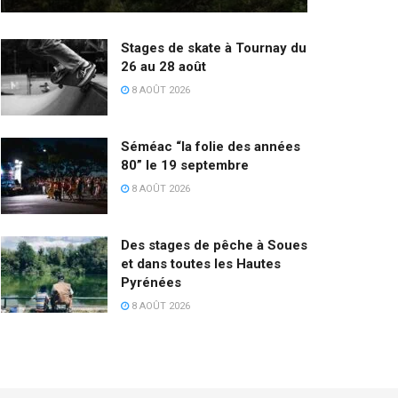
Stages de skate à Tournay du
26 au 28 août
8 AOÛT 2026
Séméac “la folie des années
80” le 19 septembre
8 AOÛT 2026
Des stages de pêche à Soues
et dans toutes les Hautes
Pyrénées
8 AOÛT 2026