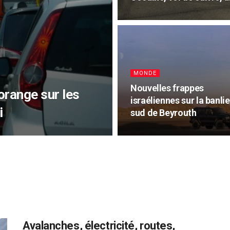
MONDE
Nouvelles frappes
orange sur les
israéliennes sur la banli
i
sud de Beyrouth
Avalanches, électricité, routes,