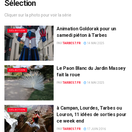
Sélection
Cliquer sur la photo pour voir la série
Animation Goldorak pour un
SÉLECTION
samedi piéton à Tarbes
PAR
TARBES7.FR
14 MAI 2025
Le Paon Blanc du Jardin Massey
SÉLECTION
fait la roue
PAR
TARBES7.FR
14 MAI 2025
à Campan, Lourdes, Tarbes ou
SÉLECTION
Louron, 11 idées de sorties pour
ce week end
PAR
TARBES7.FR
17 JUIN 2016