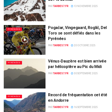
PAR
TARBES7.FR
13 NOVEMBRE 2025
Pogačar, Vingegaard, Roglič, Del
PYRÉNÉES
Toro se sont défiés dans les
Pyrénées
PAR
TARBES7.FR
20 OCTOBRE 2025
Vénus-Dauzère est bien arrivée
PYRÉNÉES
par hélicoptère au Pic du Midi
PAR
TARBES7.FR
30 SEPTEMBRE 2025
Record de fréquentation cet été
PYRÉNÉES
en Andorre
PAR
TARBES7.FR
16 SEPTEMBRE 2025