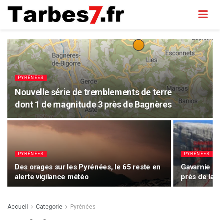
PYRÉNÉES
Nouvelle série de tremblements de terre
dont 1 de magnitude 3 près de Bagnères
PYRÉNÉES
PYRÉNÉES
Des orages sur les Pyrénées, le 65 reste en
Gavarnie Py
alerte vigilance météo
près de la 
Accueil
Categorie
Pyrénées