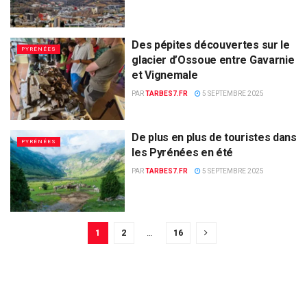
Des pépites découvertes sur le
PYRÉNÉES
glacier d’Ossoue entre Gavarnie
et Vignemale
PAR
TARBES7.FR
5 SEPTEMBRE 2025
De plus en plus de touristes dans
PYRÉNÉES
les Pyrénées en été
PAR
TARBES7.FR
5 SEPTEMBRE 2025
1
2
…
16