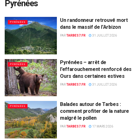
Pyrénées
Un randonneur retrouvé mort
PYRÉNÉES
dans le massif de l’Arbizon
PAR
TARBES7.FR
31 JUILLET 2026
Pyrénées – arrêt de
PYRÉNÉES
l’effarouchement renforcé des
Ours dans certaines estives
PAR
TARBES7.FR
31 JUILLET 2026
Balades autour de Tarbes :
PYRÉNÉES
comment profiter de la nature
malgré le pollen
PAR
TARBES7.FR
17 MARS 2026