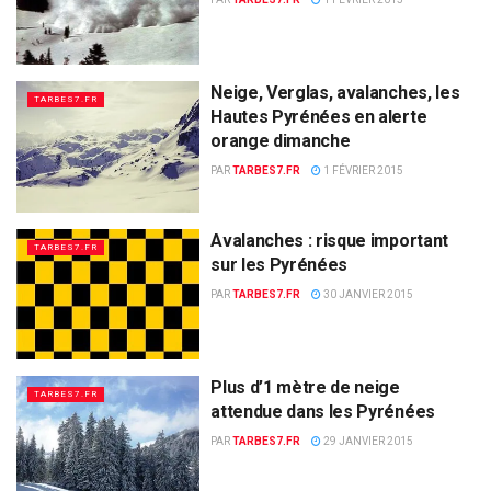
Neige, Verglas, avalanches, les
TARBES7.FR
Hautes Pyrénées en alerte
orange dimanche
PAR
TARBES7.FR
1 FÉVRIER 2015
Avalanches : risque important
TARBES7.FR
sur les Pyrénées
PAR
TARBES7.FR
30 JANVIER 2015
Plus d’1 mètre de neige
TARBES7.FR
attendue dans les Pyrénées
PAR
TARBES7.FR
29 JANVIER 2015