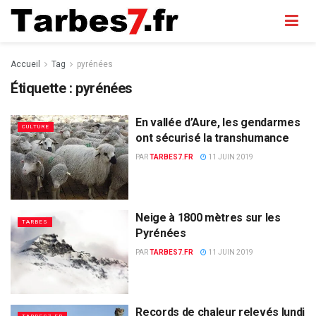
Accueil
Tag
pyrénées
Étiquette :
pyrénées
En vallée d’Aure, les gendarmes
CULTURE
ont sécurisé la transhumance
PAR
TARBES7.FR
11 JUIN 2019
Neige à 1800 mètres sur les
TARBES
Pyrénées
PAR
TARBES7.FR
11 JUIN 2019
Records de chaleur relevés lundi