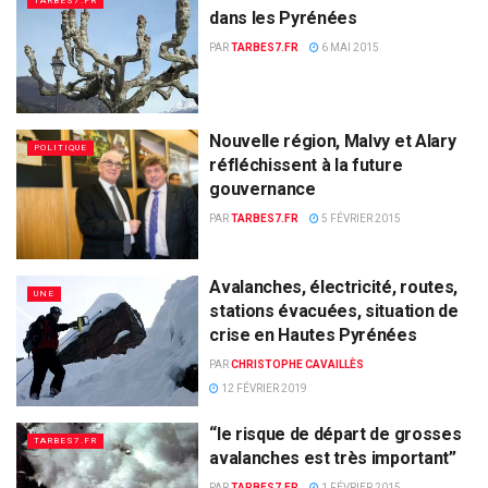
TARBES7.FR
dans les Pyrénées
PAR
TARBES7.FR
6 MAI 2015
Nouvelle région, Malvy et Alary
POLITIQUE
réfléchissent à la future
gouvernance
PAR
TARBES7.FR
5 FÉVRIER 2015
Avalanches, électricité, routes,
UNE
stations évacuées, situation de
crise en Hautes Pyrénées
PAR
CHRISTOPHE CAVAILLÈS
12 FÉVRIER 2019
“le risque de départ de grosses
TARBES7.FR
avalanches est très important”
PAR
TARBES7.FR
1 FÉVRIER 2015