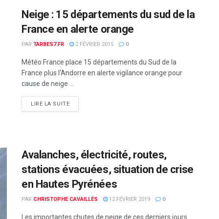
Neige : 15 départements du sud de la
France en alerte orange
PAR
TARBES7.FR
2 FÉVRIER 2015
0
Météo France place 15 départements du Sud de la
France plus l'Andorre en alerte vigilance orange pour
cause de neige ...
DETAILS
LIRE LA SUITE
Avalanches, électricité, routes,
stations évacuées, situation de crise
en Hautes Pyrénées
PAR
CHRISTOPHE CAVAILLÈS
12 FÉVRIER 2019
0
Les importantes chutes de neige de ces derniers jours