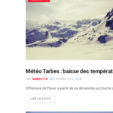
Météo Tarbes : baisse des températ
TARBES7.FR
PAR
TARBES7.FR
1 FÉVRIER 2015
0
Offensive de l'hiver à partir de ce dimanche sur tout l
DETAILS
LIRE LA SUITE