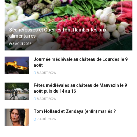
Sécheresses et Guerres font flamber les prix
alimentaires
8 AOÛT 2026
Journée médiévale au château de Lourdes le 9
août
8 AOÛT 2026
Fêtes médiévales au château de Mauvezin le 9
août puis du 14 au 16
8 AOÛT 2026
Tom Holland et Zendaya (enfin) mariés ?
7 AOÛT 2026