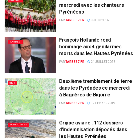
CULTURE
mercredi avec les chanteurs
Pyrénéens
PAR
TARBES7.FR
3 JUIN 2016
François Hollande rend
TARBES
hommage aux 4 gendarmes
morts dans les Hautes Pyrénées
PAR
TARBES7.FR
24 JUILLET 2026
Deuxième tremblement de terre
UNE
dans les Pyrénées ce mercredi
à Bagnères de Bigorre
PAR
TARBES7.FR
12 FÉVRIER 2019
Grippe aviaire : 112 dossiers
ECONOMIES
d’indemnisation déposés dans
les Hautes Pyrénées