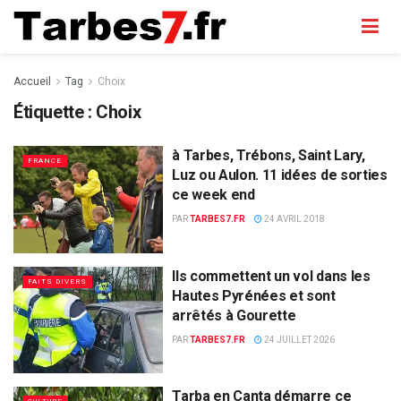
Accueil
Tag
Choix
Étiquette :
Choix
à Tarbes, Trébons, Saint Lary,
FRANCE
Luz ou Aulon. 11 idées de sorties
ce week end
PAR
TARBES7.FR
24 AVRIL 2018
Ils commettent un vol dans les
FAITS DIVERS
Hautes Pyrénées et sont
arrêtés à Gourette
PAR
TARBES7.FR
24 JUILLET 2026
Tarba en Canta démarre ce