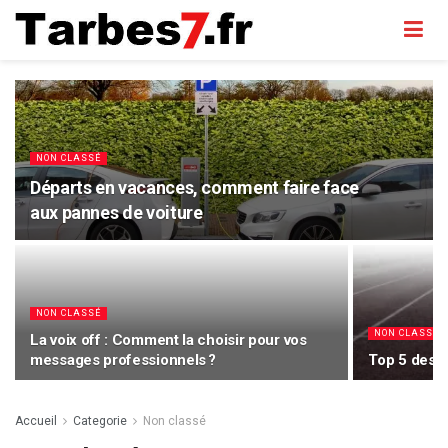
NON CLASSÉ
Départs en vacances, comment faire face
aux pannes de voiture
NON CLASSÉ
NON CLASSÉ
La voix off : Comment la choisir pour vos
messages professionnels ?
Top 5 des s
Accueil
Categorie
Non classé