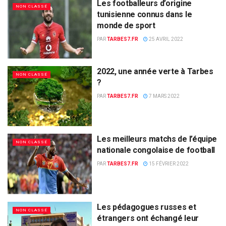
Les footballeurs d’origine
NON CLASSÉ
tunisienne connus dans le
monde de sport
PAR
TARBES7.FR
25 AVRIL 2022
2022, une année verte à Tarbes
NON CLASSÉ
?
PAR
TARBES7.FR
7 MARS 2022
Les meilleurs matchs de l’équipe
NON CLASSÉ
nationale congolaise de football
PAR
TARBES7.FR
15 FÉVRIER 2022
Les pédagogues russes et
NON CLASSÉ
étrangers ont échangé leur