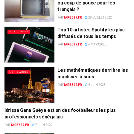
ou coup de pouce pour les
français ?
PAR
TARBES7.FR
28 JUILLET 2022
Top 10 artistes Spotify les plus
NON CLASSÉ
diffusés de tous les temps
PAR
TARBES7.FR
4 MARS 2023
Les mathématiques derrière les
NON CLASSÉ
machines à sous
PAR
TARBES7.FR
6 JUIN 2023
Idrissa Gana Guèye est un des footballeurs les plus
NON CLASSÉ
professionnels sénégalais
PAR
TARBES7.FR
7 JUIN 2022