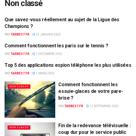
Non classé
Que savez-vous réellement au sujet de la Ligue des
NON CLASSÉ
Champions ?
PAR
TARBES7.FR
25 JANVIER 2023
Comment fonctionnent les paris sur le tennis ?
NON CLASSÉ
PAR
TARBES7.FR
7 DÉCEMBRE 2022
Top 5 des applications espion téléphone les plus utilisées
NON CLASSÉ
PAR
TARBES7.FR
1 MARS 2023
Comment fonctionnent les
NON CLASSÉ
essuie-glaces de votre pare-
brise ?
PAR
TARBES7.FR
12 SEPTEMBRE 2022
Fin de la redevance télévisuelle :
NON CLASSÉ
coup dur pour le service public