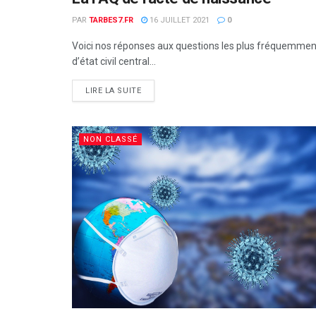
NON CLASSÉ
PAR
TARBES7.FR
16 JUILLET 2021
0
Voici nos réponses aux questions les plus fréquemment
d’état civil central...
DETAILS
LIRE LA SUITE
NON CLASSÉ