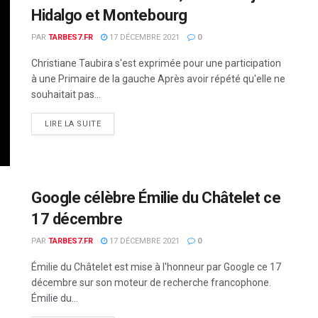
Hidalgo et Montebourg
PAR
TARBES7.FR
17 DÉCEMBRE 2021
0
Christiane Taubira s'est exprimée pour une participation
à une Primaire de la gauche Après avoir répété qu'elle ne
souhaitait pas...
DETAILS
LIRE LA SUITE
Google célèbre Émilie du Châtelet ce
17 décembre
PAR
TARBES7.FR
17 DÉCEMBRE 2021
0
Émilie du Châtelet est mise à l'honneur par Google ce 17
décembre sur son moteur de recherche francophone.
Émilie du...