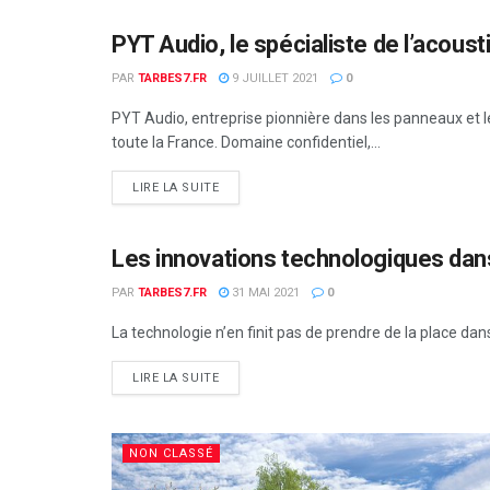
PYT Audio, le spécialiste de l’acoust
NON CLASSÉ
PAR
TARBES7.FR
9 JUILLET 2021
0
PYT Audio, entreprise pionnière dans les panneaux et 
toute la France. Domaine confidentiel,...
DETAILS
LIRE LA SUITE
Les innovations technologiques da
NON CLASSÉ
PAR
TARBES7.FR
31 MAI 2021
0
La technologie n’en finit pas de prendre de la place dan
DETAILS
LIRE LA SUITE
NON CLASSÉ