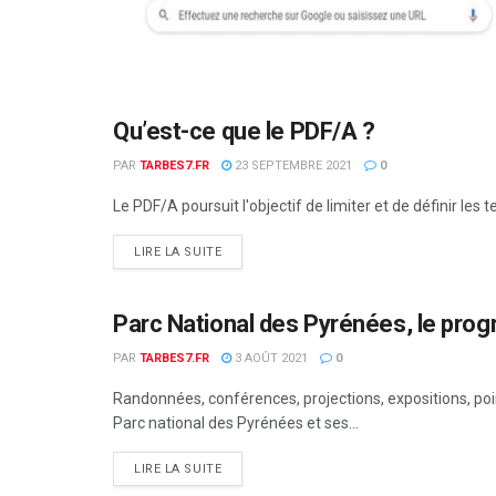
Qu’est-ce que le PDF/A ?
NON CLASSÉ
PAR
TARBES7.FR
23 SEPTEMBRE 2021
0
Le PDF/A poursuit l'objectif de limiter et de définir les 
DETAILS
LIRE LA SUITE
Parc National des Pyrénées, le pro
NON CLASSÉ
PAR
TARBES7.FR
3 AOÛT 2021
0
Randonnées, conférences, projections, expositions, poin
Parc national des Pyrénées et ses...
DETAILS
LIRE LA SUITE