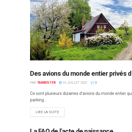
Des avions du monde entier privés d’
NON CLASSÉ
PAR
TARBES7.FR
16 JUILLET 2021
0
Ce sont plusieurs dizaines d’avions du monde entier qu
parking...
DETAILS
LIRE LA SUITE
La FAQ de l’acte de naissance