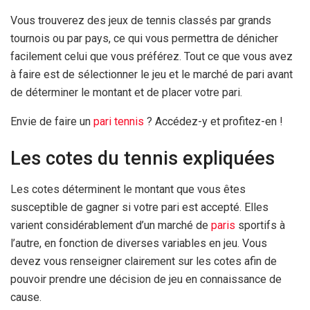
Vous trouverez des jeux de tennis classés par grands
tournois ou par pays, ce qui vous permettra de dénicher
facilement celui que vous préférez. Tout ce que vous avez
à faire est de sélectionner le jeu et le marché de pari avant
de déterminer le montant et de placer votre pari.
Envie de faire un
pari tennis
? Accédez-y et profitez-en !
Les cotes du tennis expliquées
Les cotes déterminent le montant que vous êtes
susceptible de gagner si votre pari est accepté. Elles
varient considérablement d’un marché de
paris
sportifs à
l’autre, en fonction de diverses variables en jeu. Vous
devez vous renseigner clairement sur les cotes afin de
pouvoir prendre une décision de jeu en connaissance de
cause.