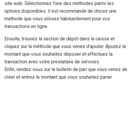
site web. Sélectionnez l’une des méthodes parmi les
options disponibles. Il est recommandé de choisir une
méthode que vous utilisez habituellement pour vos
transactions en ligne.
Ensuite, trouvez la section de dépôt dans la caisse et
cliquez sur la méthode que vous venez d’ajouter. Ajoutez le
montant que vous souhaitez déposer et effectuez la
transaction avec votre prestataire de services.
Enfin, rendez-vous sur le bulletin de pari que vous venez de
créer et entrez le montant que vous souhaitez parier.