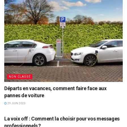
NON CLASSÉ
Départs en vacances, comment faire face aux
pannes de voiture
29 JUIN 2023
NON CLASSÉ
La voix off : Comment la choisir pour vos messages
professionnels ?