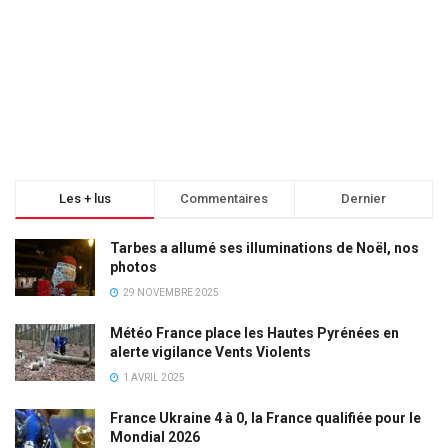
Les + lus
Commentaires
Dernier
Tarbes a allumé ses illuminations de Noël, nos
photos
29 NOVEMBRE 2025
Météo France place les Hautes Pyrénées en
alerte vigilance Vents Violents
1 AVRIL 2025
France Ukraine 4 à 0, la France qualifiée pour le
Mondial 2026