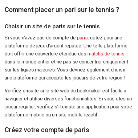
Comment placer un pari sur le tennis ?
Choisir un site de paris sur le tennis
Si vous n’avez pas de compte de
paris
, optez pour une
plateforme de jeux d’argent réputée. Une telle plateforme
doit offrir une couverture étendue des
matchs de tennis
dans le monde entier et ne pas se concentrer uniquement
sur les ligues majeures. Vous devriez également choisir
une plateforme qui accepte les joueurs de votre région !
Vérifiez ensuite si le site web du bookmaker est facile à
naviguer et utilise diverses fonctionnalités. Si vous êtes un
joueur régulier, vérifiez s’il existe une application pour votre
plateforme mobile ou un site mobile réactif.
Créez votre compte de paris