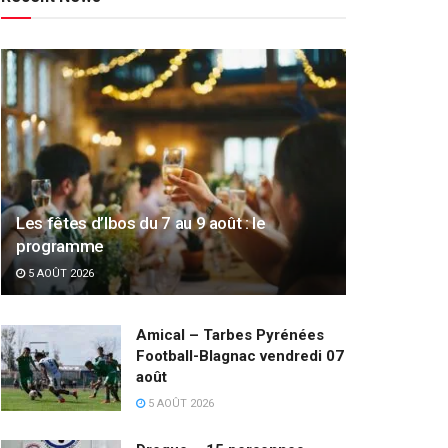
Les fêtes d’Ibos du 7 au 9 août : le
programme
5 AOÛT 2026
Amical – Tarbes Pyrénées
Football-Blagnac vendredi 07
août
5 AOÛT 2026