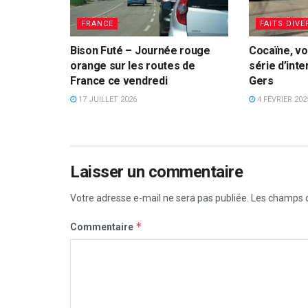
FRANCE
FAITS DIVE
Bison Futé – Journée rouge
Cocaïne, vol
orange sur les routes de
série d’inte
France ce vendredi
Gers
17 JUILLET 2026
4 FÉVRIER 202
Laisser un commentaire
Votre adresse e-mail ne sera pas publiée.
Les champs o
*
Commentaire