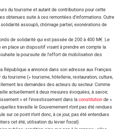
eurs du tourisme et autant de contributions pour cette
res obtenues suite à ces remontées d’informations. Outre
solidarité assoupli, chômage partiel, exonérations de
fonds de solidarité qui est passée de 200 à 400 M€. Le
en place un dispositif visant à prendre en compte la
 souhaite la poursuite de l’effort de mobilisation des
e la République a annoncé dans son adresse aux Français
 du tourisme (« tourisme, hôtellerie, restauration, culture,
uellement les demandes des acteurs du secteur. Comme
vaille actuellement à deux mesures évoquées, à savoir,
tissement » et l’investissement dans la
constitution
de «
squelles travaille le Gouvernement n’ont pas été rendues
e sur ce point n’ont donc, à ce jour, pas été entendues
ers cet été, utilisation du levier fiscal).