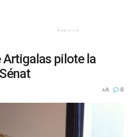
Publicité
 Artigalas pilote la
 Sénat
A
0
A