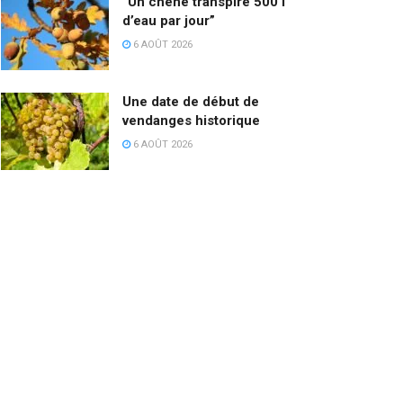
“Un chêne transpire 500 l
d’eau par jour”
6 AOÛT 2026
Une date de début de
vendanges historique
6 AOÛT 2026