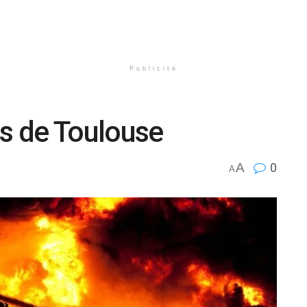
Publicité
ès de Toulouse
A
0
A