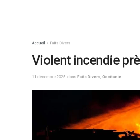
Accueil
Faits Divers
Violent incendie pr
11 décembre 2025
dans
Faits Divers
,
Occitanie