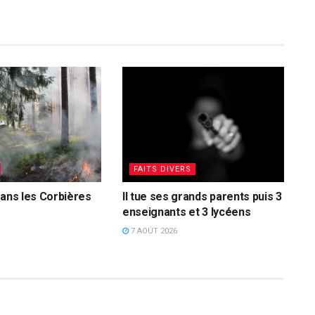
FAITS DIVERS
dans les Corbières
Il tue ses grands parents puis 3
enseignants et 3 lycéens
7 AOÛT 2026