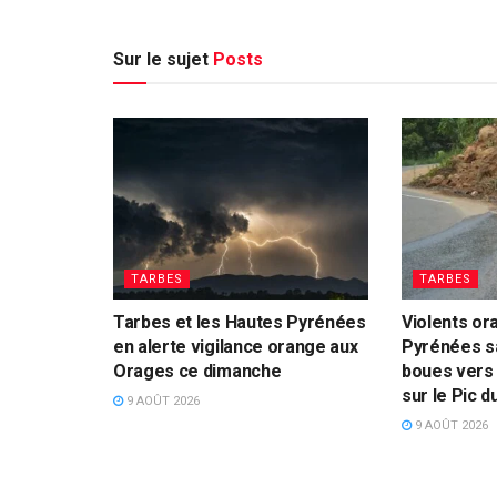
Sur le sujet
Posts
TARBES
TARBES
Tarbes et les Hautes Pyrénées
Violents or
en alerte vigilance orange aux
Pyrénées s
Orages ce dimanche
boues vers 
sur le Pic d
9 AOÛT 2026
9 AOÛT 2026