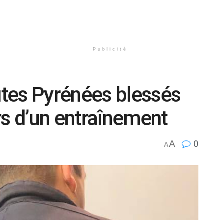
Publicité
tes Pyrénées blessés
rs d’un entraînement
A
0
A