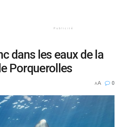
Publicité
nc dans les eaux de la
e Porquerolles
A
0
A