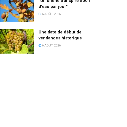
“Un chêne transpire 500 l
d’eau par jour”
6 AOÛT 2026
Une date de début de
vendanges historique
6 AOÛT 2026