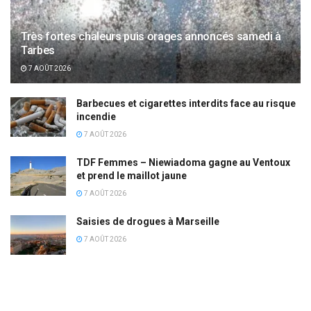
Très fortes chaleurs puis orages annoncés samedi à
Tarbes
7 AOÛT 2026
Barbecues et cigarettes interdits face au risque
incendie
7 AOÛT 2026
TDF Femmes – Niewiadoma gagne au Ventoux
et prend le maillot jaune
7 AOÛT 2026
Saisies de drogues à Marseille
7 AOÛT 2026