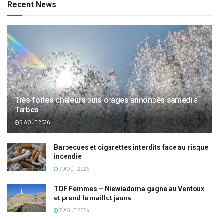
Recent News
Très fortes chaleurs puis orages annoncés samedi à
Tarbes
7 AOÛT 2026
Barbecues et cigarettes interdits face au risque
incendie
7 AOÛT 2026
TDF Femmes – Niewiadoma gagne au Ventoux
et prend le maillot jaune
7 AOÛT 2026