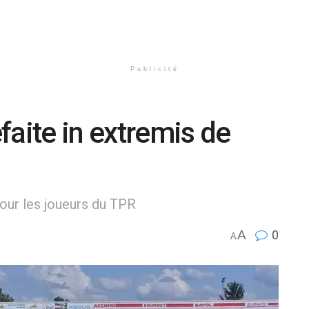
Publicité
faite in extremis de
pour les joueurs du TPR
A
0
A