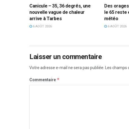
Canicule – 35, 36 degrés, une
Des orages 
nouvelle vague de chaleur
le 65 reste 
arrive à Tarbes
météo
6 AOÛT 2026
6 AOÛT 2026
Laisser un commentaire
Votre adresse e-mail ne sera pas publiée.
Les champs o
*
Commentaire