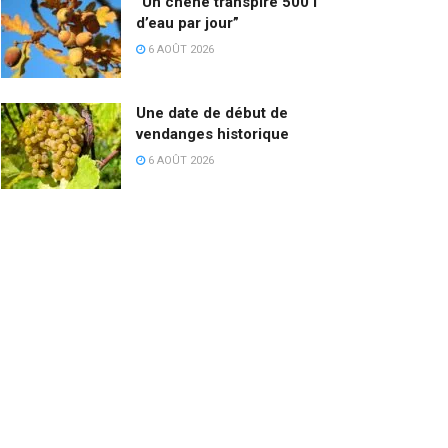
“Un chêne transpire 500 l
d’eau par jour”
6 AOÛT 2026
Une date de début de
vendanges historique
6 AOÛT 2026