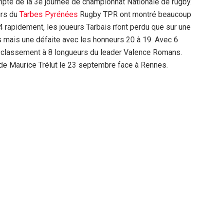
pte de la 3e journée de championnat Nationale de rugby.
urs du
Tarbes
Pyrénées
Rugby TPR ont montré beaucoup
14 rapidement, les joueurs Tarbais n’ont perdu que sur une
es mais une défaite avec les honneurs 20 à 19. Avec 6
 classement à 8 longueurs du leader Valence Romans.
de Maurice Trélut le 23 septembre face à Rennes.