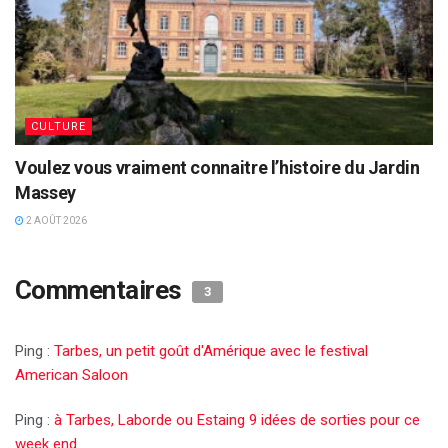
CULTURE
Voulez vous vraiment connaitre l’histoire du Jardin
Massey
2 AOÛT 2026
Commentaires
3
Ping :
Tarbes, un petit goût d'Amérique avec le festival
American Saloon
Ping :
à Tarbes, Laborde ou Estaing 9 idées de sorties pour ce
week end