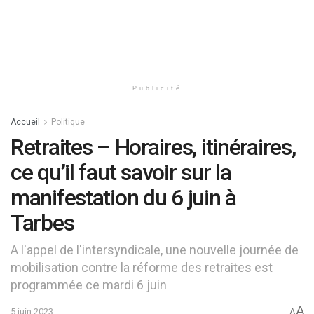
Publicité
Accueil
Politique
Retraites – Horaires, itinéraires,
ce qu’il faut savoir sur la
manifestation du 6 juin à
Tarbes
A l'appel de l'intersyndicale, une nouvelle journée de
mobilisation contre la réforme des retraites est
programmée ce mardi 6 juin
A
5 juin 2023
A