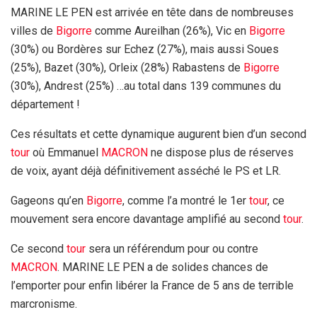
MARINE LE PEN est arrivée en tête dans de nombreuses
villes de
Bigorre
comme Aureilhan (26%), Vic en
Bigorre
(30%) ou Bordères sur Echez (27%), mais aussi Soues
(25%), Bazet (30%), Orleix (28%) Rabastens de
Bigorre
(30%), Andrest (25%) …au total dans 139 communes du
département !
Ces résultats et cette dynamique augurent bien d’un second
tour
où Emmanuel
MACRON
ne dispose plus de réserves
de voix, ayant déjà définitivement asséché le PS et LR.
Gageons qu’en
Bigorre
, comme l’a montré le 1er
tour
, ce
mouvement sera encore davantage amplifié au second
tour
.
Ce second
tour
sera un référendum pour ou contre
MACRON
. MARINE LE PEN a de solides chances de
l’emporter pour enfin libérer la France de 5 ans de terrible
marcronisme.