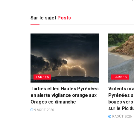
Sur le sujet
Posts
TARBES
TARBES
Tarbes et les Hautes Pyrénées
Violents or
en alerte vigilance orange aux
Pyrénées s
Orages ce dimanche
boues vers 
sur le Pic d
9 AOÛT 2026
9 AOÛT 2026