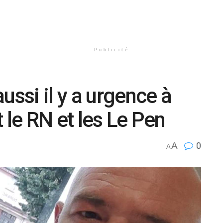
Publicité
ussi il y a urgence à
 le RN et les Le Pen
A
0
A