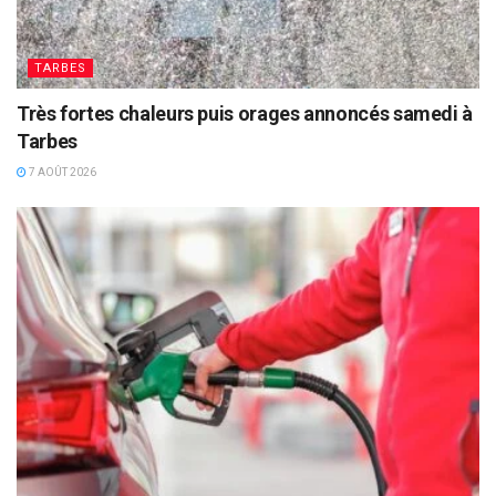
TARBES
Très fortes chaleurs puis orages annoncés samedi à
Tarbes
7 AOÛT 2026