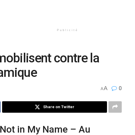
Publicité
obilisent contre la
slamique
A
0
A
Share on Twitter
Not in My Name – Au