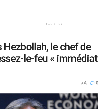
Publicité
 Hezbollah, le chef de
ssez-le-feu « immédiat
A
0
A