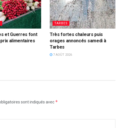
S
TARBES
s et Guerres font
Très fortes chaleurs puis
 prix alimentaires
orages annoncés samedi à
Tarbes
7 AOÛT 2026
*
bligatoires sont indiqués avec