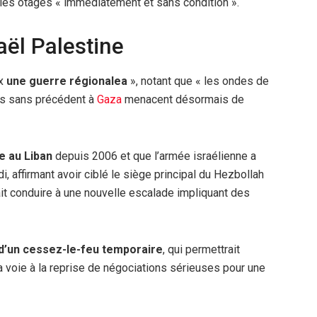
les otages « immédiatement et sans condition ».
aël Palestine
ix
une guerre régionalea
», notant que « les ondes de
ns sans précédent à
Gaza
menacent désormais de
te au Liban
depuis 2006 et que l’armée israélienne a
, affirmant avoir ciblé le siège principal du Hezbollah
it conduire à une nouvelle escalade impliquant des
 d’un cessez-le-feu temporaire
, qui permettrait
la voie à la reprise de négociations sérieuses pour une