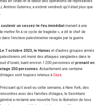
mas en Israël et le début des opérations de représailles
U, António Guterres, a estimé vendredi qu’il était plus que
.
r soutenir un cessez-le-feu immédiat
menant à une
e mettre fin à ce cycle de tragédie », a dit le chef de
n dans l’enclave palestinienne ravagée par la guerre.
Le 7 octobre 2023, le Hamas
et d’autres groupes armés
palestiniens ont mené des attaques sanglantes dans le
sud d’Israël, tuant environ 1.200 personnes et
prenant en
otage 250 personnes
. Actuellement une centaine
d’otages sont toujours retenus à
Gaza
.
Précisant qu’il avait eu cette semaine, à New York, des
rencontres avec des familles d’otages, le Secrétaire
général a réclamé une nouvelle fois la libération de tous