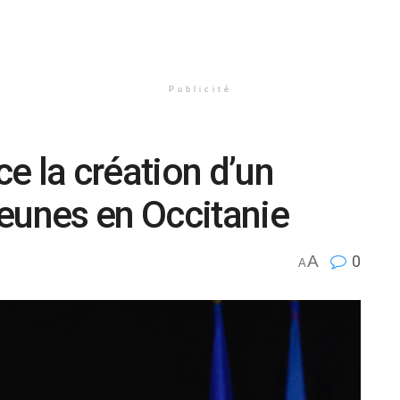
Publicité
e la création d’un
eunes en Occitanie
A
0
A