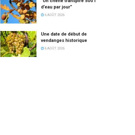
“Un chêne transpire 500 l
d’eau par jour”
6 AOÛT 2026
Une date de début de
vendanges historique
6 AOÛT 2026