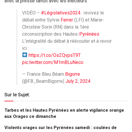
avec la presse tantôt avec les électeurs.
VIDÉO –
#Législatives2024
: revivez le
débat entre Sylvie
Ferrer
(LFI) et Marie-
Christine Sorin (RN) dans la 1ère
circonscription des Hautes-
Pyrénées
L'intégralité du débat à réécouter et à revoir
ici :
https://t.co/OsZQvpsT9T
pic.twitter.com/M1mBLuNeco
— France Bleu Béarn
Bigorre
(@FB_BearnBigorre)
July 2, 2024
Sur le Sujet:
Tarbes et les Hautes Pyrénées en alerte vigilance orange
aux Orages ce dimanche
Violents orages sur les Pyrénées samedi : coulées de