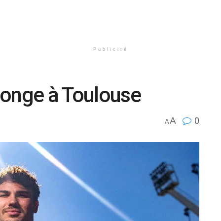
Publicité
longe à Toulouse
A
0
A