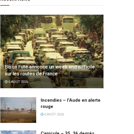
Bison Futé annonce un week end difficile
sur les routes de France
6 AOÛT 2026
Incendies – l’Aude en alerte
rouge
6 AOÛT 2026
Canicule – 35, 36 degrés,