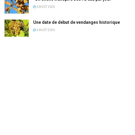
6 AOÛT 2026
Une date de début de vendanges historique
6 AOÛT 2026