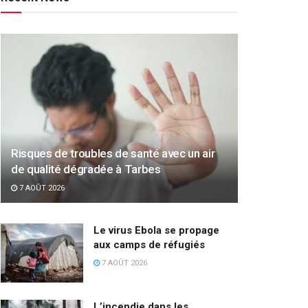
Risques de troubles de santé avec un air
de qualité dégradée à Tarbes
7 AOÛT 2026
Le virus Ebola se propage
aux camps de réfugiés
7 AOÛT 2026
L’incendie dans les