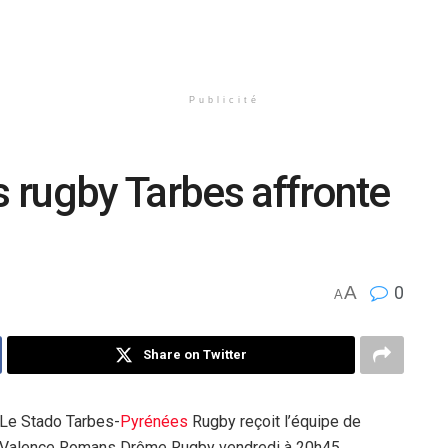
Publicité
 rugby Tarbes affronte
A
0
A
Share on Twitter
Le Stado Tarbes-
Pyrénées
Rugby reçoit l’équipe de
Valence Romans Drôme Rugby vendredi à 20h45.