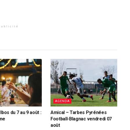
Publicité
AGENDA
Ibos du 7 au 9 août :
Amical – Tarbes Pyrénées
mme
Football-Blagnac vendredi 07
août