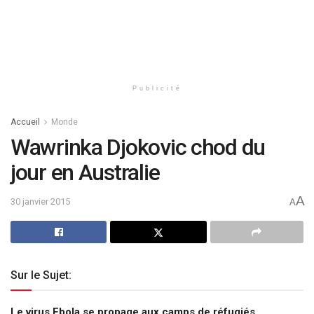
Publicité
Accueil
Monde
Wawrinka Djokovic chod du
jour en Australie
A
30 janvier 2015
A
Sur le Sujet:
Le virus Ebola se propage aux camps de réfugiés