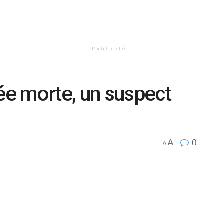
Publicité
e morte, un suspect
A
0
A