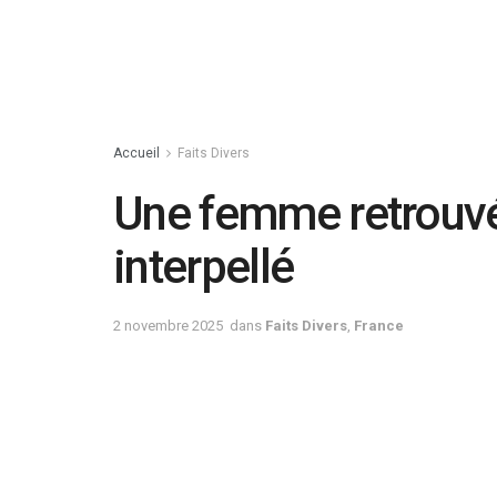
Accueil
Faits Divers
Une femme retrouvé
interpellé
2 novembre 2025
dans
Faits Divers
,
France