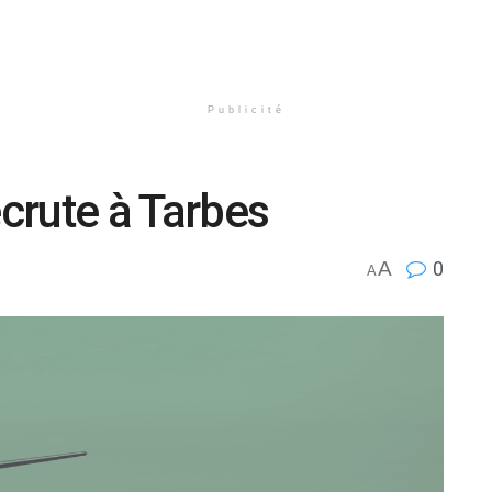
Publicité
crute à Tarbes
A
0
A