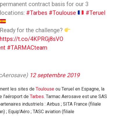
permanent contract basis for our 3
locations:
#Tarbes
#Toulouse
#Teruel
Ready for the challenge?
https://t.co/4KPRGj8sVO
nt
#TARMACteam
cAerosave)
12 septembre 2019
rnent les sites de
Toulouse
ou Teruel en Espagne, la
e l’aéroport de
Tarbes
. Tarmac Aerosave est une SAS
rtenaires industriels : Airbus ; SITA France (filiale
; Equip’Aéro ; TASC aviation (filiale