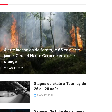
Alerte incendies de forêts, le 65 en alerte
jaune, Gers et Haute Garonne en alerte
orange
8 AOÛT 2026
Stages de skate à Tournay du
26 au 28 août
8 AOÛT 2026
Séméac “la folie des années