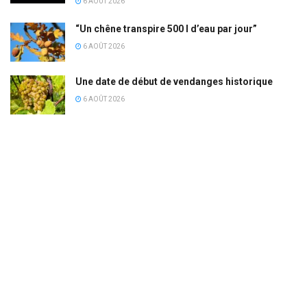
6 AOÛT 2026
“Un chêne transpire 500 l d’eau par jour”
6 AOÛT 2026
Une date de début de vendanges historique
6 AOÛT 2026