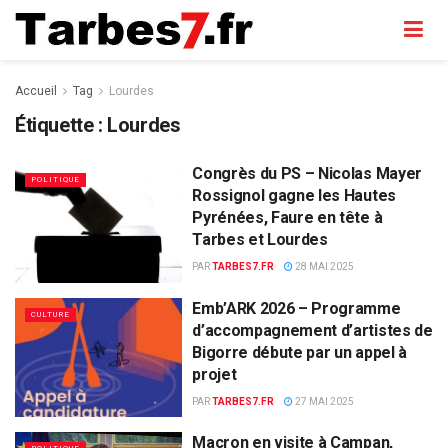
Accueil
Tag
Lourdes
Étiquette :
Lourdes
Congrès du PS – Nicolas Mayer
POLITIQUE
Rossignol gagne les Hautes
Pyrénées, Faure en tête à
Tarbes et Lourdes
PAR
TARBES7.FR
28 MAI 2025
Emb’ARK 2026 – Programme
CULTURE
d’accompagnement d’artistes de
Bigorre débute par un appel à
projet
PAR
TARBES7.FR
27 MAI 2025
Macron en visite à Campan,