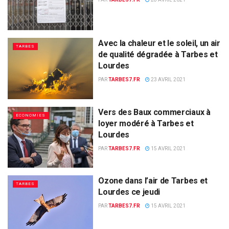
Avec la chaleur et le soleil, un air
TARBES
de qualité dégradée à Tarbes et
Lourdes
PAR
TARBES7.FR
23 AVRIL 2021
Vers des Baux commerciaux à
ECONOMIES
loyer modéré à Tarbes et
Lourdes
PAR
TARBES7.FR
15 AVRIL 2021
Ozone dans l’air de Tarbes et
TARBES
Lourdes ce jeudi
PAR
TARBES7.FR
15 AVRIL 2021