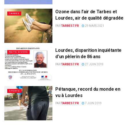
Ozone dans l’air de Tarbes et
TARBES
Lourdes, air de qualité dégradée
PAR
TARBES7.FR
29 MARS 2021
Lourdes, disparition inquiétante
FAITS DIVERS
d’un pèlerin de 86 ans
PAR
TARBES7.FR
27 JUIN 2019
Pétanque, record du monde en
SPORTS
vu à Lourdes
PAR
TARBES7.FR
7 JUIN 2019