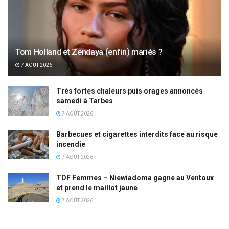
Tom Holland et Zendaya (enfin) mariés ?
7 AOÛT 2026
Très fortes chaleurs puis orages annoncés
samedi à Tarbes
7 AOÛT 2026
Barbecues et cigarettes interdits face au risque
incendie
7 AOÛT 2026
TDF Femmes – Niewiadoma gagne au Ventoux
et prend le maillot jaune
7 AOÛT 2026