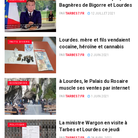
POLITIQUE
Bagnères de Bigorre et Lourdes
PAR
TARBES7.FR
12 JUILLET 2021
Lourdes. mère et fils vendaient
FAITS DIVERS
cocaïne, héroïne et cannabis
PAR
TARBES7.FR
2 JUIN 2021
à Lourdes, le Palais du Rosaire
ECONOMIES
muscle ses ventes par internet
PAR
TARBES7.FR
1 JUIN 2021
La ministre Wargon en visite à
POLITIQUE
Tarbes et Lourdes ce jeudi
PAR
TARBES7.FR
28 AVRIL 2021