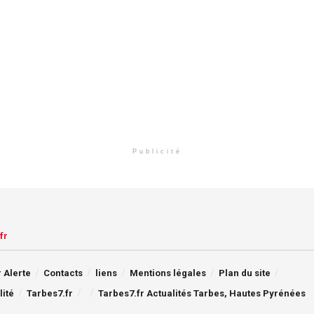
Publicité
fr
 Alerte
Contacts
liens
Mentions légales
Plan du site
lité
Tarbes7.fr
Tarbes7.fr Actualités Tarbes, Hautes Pyrénées