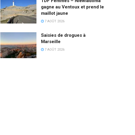
TDF Femmes – Niewiadoma
gagne au Ventoux et prend le
maillot jaune
7 AOÛT 2026
Saisies de drogues à
Marseille
7 AOÛT 2026