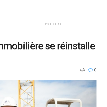
Publicité
obilière se réinstalle
A
0
A