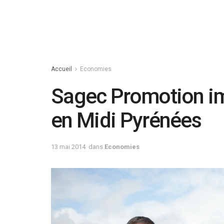
Accueil
Economies
Sagec Promotion imm
en Midi Pyrénées
13 mai 2014
dans
Economies