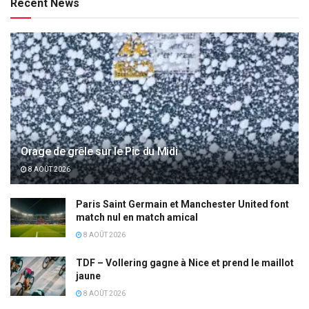
Recent News
Orage de grêle sur le Pic du Midi
8 AOÛT 2026
Paris Saint Germain et Manchester United font
match nul en match amical
8 AOÛT 2026
TDF – Vollering gagne à Nice et prend le maillot
jaune
8 AOÛT 2026