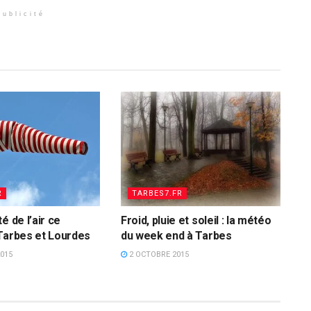
Publicité
R
TARBES7.FR
é de l’air ce
Froid, pluie et soleil : la météo
Tarbes et Lourdes
du week end à Tarbes
015
2 OCTOBRE 2015