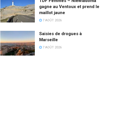
TDF Femmes – Niewiadoma
gagne au Ventoux et prend le
maillot jaune
7 AOÛT 2026
Saisies de drogues à
Marseille
7 AOÛT 2026