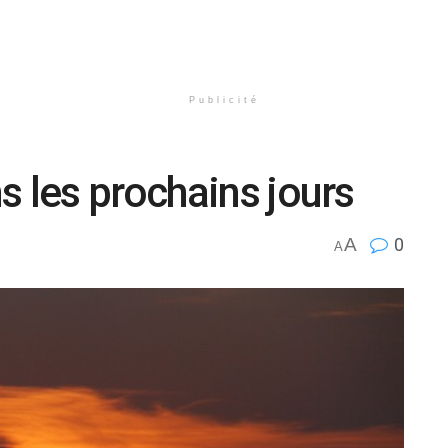
Publicité
s les prochains jours
A
0
A