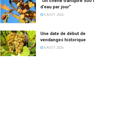
“Un chêne transpire 500 l
d’eau par jour”
6 AOÛT 2026
Une date de début de
vendanges historique
6 AOÛT 2026