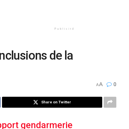
Publicité
nclusions de la
A
0
A
Share on Twitter