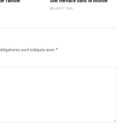
de famine
une menace dans le Monde
6 AOÛT 2026
*
bligatoires sont indiqués avec