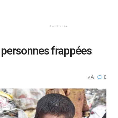
Publicité
 personnes frappées
A
0
A