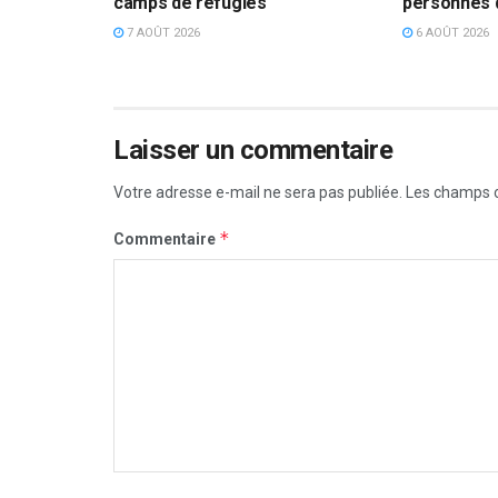
camps de réfugiés
personnes 
7 AOÛT 2026
6 AOÛT 2026
Laisser un commentaire
Votre adresse e-mail ne sera pas publiée.
Les champs o
*
Commentaire